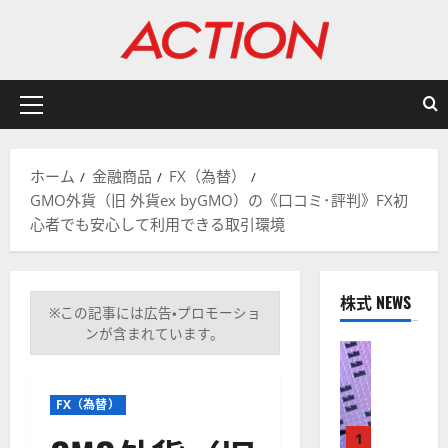
内
容
を
ス
キ
メ
ッ
イ
プ
ン
ホーム
金融商品
FX（為替）
メ
GMO外貨（旧 外貨ex byGMO）の《口コミ･評判》FX初
ニ
心者でも安心して利用できる取引環境
ュ
ー
株式 NEWS
※この記事には広告・プロモーショ
ンが含まれています。
株式
【
米
FX（為替）
国
株
1