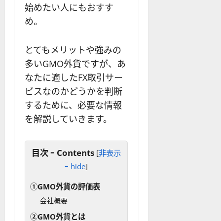
を
の
応
始めたい人にもおすす
わ
リ
業
め。
か
ス
者
り
ク
も
や
を
紹
とてもメリットや強みの
す
解
介
多いGMO外貨ですが、あ
く
説
なたに適したFX取引サー
解
2025-
説
ビスなのかどうかを判断
06-
2025-
02
06-
するために、必要な情報
02
2025-
を解説していきます。
06-
04
目次 ｰ Contents
[
非表示
ｰ hide
]
①GMO外貨の評価表
会社概要
②GMO外貨とは