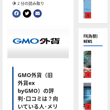
ト
S
2 分の読み取り
米
ン
ス
（
M
国
プ
に
G
L
株
2
5
熱
O
）
】
.
視
O
。
公
0
線
G
今
共
下
。
L
後
FX(為替)
の
で
関
）
の
NEWS
安
良
連
。
株
全
好
の
ジ
価
守
な
FX（為替
厳
ェ
見
る
F
値
選
ミ
通
ア
X
動
4
ニ
し
ク
口
き
銘
3
は
GMO外貨（旧
ソ
座
と
1
柄
好
？
ン
開
な
の
評
外貨ex
（
設
FX（為替
る
株
。
2026-
byGMO）の評
至
A
の
宇
価
今
01-
高
X
審
宙
見
後
判･口コミは？向
14
の
O
査
・
通
の
いている人･メリ
F
N
基
2
防
し
株