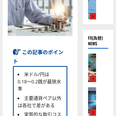
ト
S
米
ン
ス
（
M
国
プ
に
G
L
株
2
5
熱
O
）
】
.
視
O
。
公
0
線
G
今
共
下
。
L
後
FX(為替)
の
で
関
）
の
NEWS
安
良
連
。
株
全
好
の
ジ
この記事のポイン
価
守
な
FX（為替
厳
ェ
見
ト
る
F
値
選
ミ
通
ア
X
動
4
ニ
し
ク
口
き
銘
3
米ドル/円は
は
ソ
座
と
1
柄
好
？
0.18〜0.2銭が最狭水
ン
開
な
の
評
準
（
設
FX（為替
る
株
。
2026-
至
A
の
宇
価
今
主要通貨ペア以外
01-
高
X
審
宙
見
後
14
は各社で差がある
の
O
査
・
通
の
F
N
基
2
防
し
株
実質的な取引コス