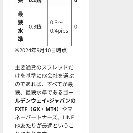
最
狭
0.3〜
0.7〜
0.48〜
0.3銭
0.5銭
水
0.4pips
0.9銭
0.5銭
準
※2024年9月10日時点
主要通貨のスプレッドだ
けを基準にFX会社を選ぶ
のであれば、すべてが最
狭、最狭水準である
ゴー
ルデンウェイ・ジャパンの
FXTF（GX・MT4）
やマ
ネーパートナーズ、LINE
FXあたりが最適というこ