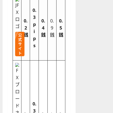
0.
3
0.
0.
0.
0.
p
2
4
9
5
i
銭
銭
銭
銭
公
p
式
サ
s
イ
ト
0.
3