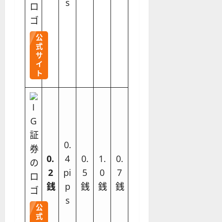
s
公
式
サ
イ
ト
0.
0.
4
0.
1.
0.
2
pi
5
0
7
銭
p
銭
銭
銭
s
公
式