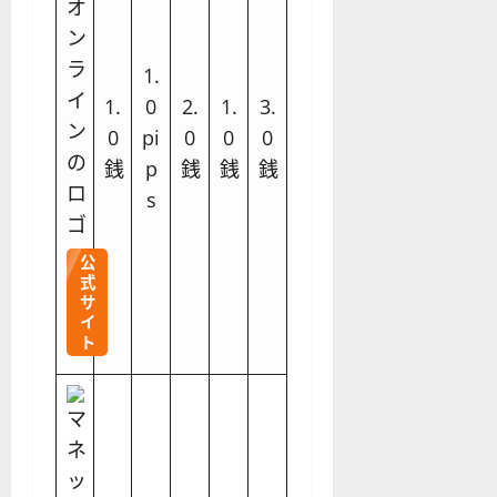
1.
1.
0
2.
1.
3.
0
pi
0
0
0
銭
p
銭
銭
銭
s
公
式
サ
イ
ト