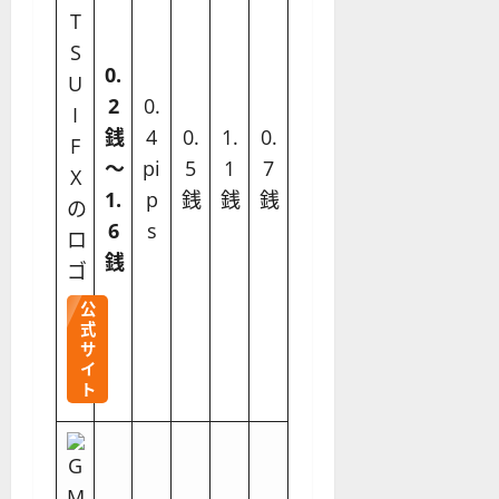
0.
2
0.
銭
4
0.
1.
0.
〜
pi
5
1
7
1.
p
銭
銭
銭
6
s
銭
公
式
サ
イ
ト