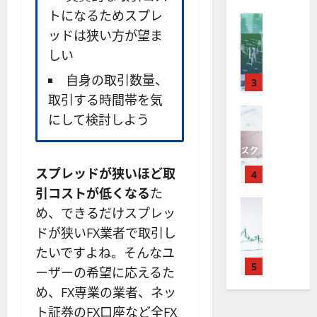
X
）
準
衛
も
価
トになるためスプレ
取
FX（為替
は
と
セ
見
M
ッドは狭い方が望ま
引
中
は
ク
通
2025-
T
＆
長
？
タ
しい
し
12-
4
分
期
審
ー
16
は
自身の取引数量、
が
析
3
で
査
。
？
使
ツ
取引する時間帯を気
投
内
注
え
FX（為替
ー
資
容
目
にして検討しよう
2025-
F
る
ル
妙
や
銘
12-
X
お
を
味
落
柄
10
は
す
探
。
ち
5
スプレッドが狭いほど取
年
す
4
そ
今
た
選
末
め
う
引コストが低くなる
た
後
場
の
年
FX（為替
F
！
の
合
株
め、できるだけスプレッ
F
始
X
無
株
の
価
ドが狭いFX業者で取引し
X
に
会
料
価
対
見
で
取
たいですよね。そんなユ
社
の
見
策
通
役
引
5
【
高
通
方
ーザーの希望に応えるた
し
立
可
5
機
し
法
も
め、FX専業の業者、ネッ
つ
能
選
能
は
を
ト証券のFX口座など全FX
！
？
・
ツ