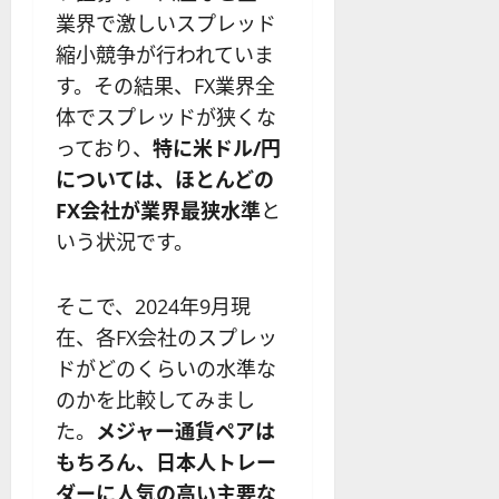
？
解
2025-
ロ
主
2
業界で激しいスプレッド
ー
説
12-
ー
要
0
ル
16
縮小競争が行われていま
2025-
ソ
F
2
を
12-
2025-
す。その結果、FX業界全
ク
X
4
紹
16
06-
足
体でスプレッドが狭くな
会
年
介
02
の
社
最
【
っており、
特に米ドル/円
見
の
新
5
については、ほとんどの
方
営
版
＋
FX会社が業界最狭水準
と
と
業
】
3
チ
時
いう状況です。
デ
選
ャ
間
モ
】
ー
、
ト
そこで、2024年9月現
ト
年
レ
2025-
パ
在、各FX会社のスプレッ
末
ー
06-
タ
年
ド
02
ドがどのくらいの水準な
ー
始
や
のかを比較してみまし
ン
ト
M
た。
メジャー通貨ペアは
の
レ
T
種
ー
もちろん、日本人トレー
5
類
ド
対
ダーに人気の高い主要な