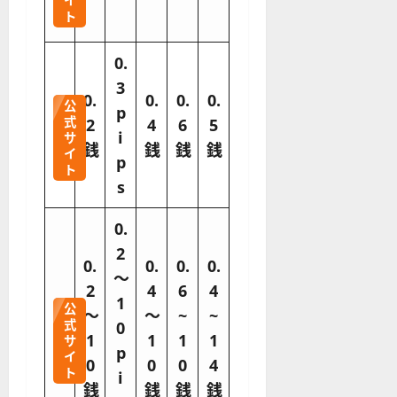
イ
ト
0.
3
0.
0.
0.
0.
公
p
式
2
4
6
5
i
サ
銭
銭
銭
銭
イ
p
ト
s
0.
2
0.
0.
0.
0.
〜
2
4
6
4
1
公
〜
〜
~
~
式
0
1
1
1
1
サ
p
イ
0
0
0
4
ト
i
銭
銭
銭
銭