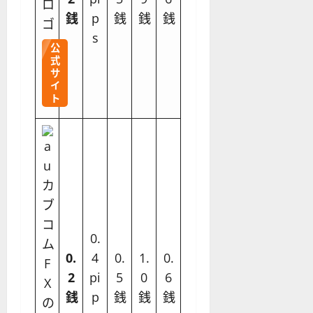
銭
p
銭
銭
銭
s
公
式
サ
イ
ト
0.
0.
4
0.
1.
0.
2
pi
5
0
6
銭
p
銭
銭
銭