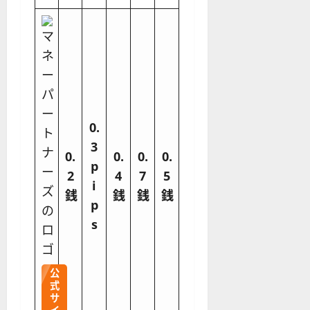
0.
3
0.
0.
0.
0.
p
2
4
7
5
i
銭
銭
銭
銭
p
s
公
式
サ