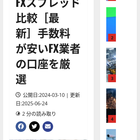
FXスプレッド
】
A
株式
比較［最
【
I
米
メ
新］手数料
国
ガ
株
ト
2
が安いFX業者
】
レ
最
株式
ン
【
高
ド
の口座を厳
米
値
の
国
更
波
選
株
新
3
に
】
続
乗
世
株式
く
る
公開日:2024-03-10 | 更新
【
界
ア
A
日:2025-06-24
米
が
ル
S
国
ロ
フ
M
2 分の読み取り
株
ボ
4
ァ
L
】
テ
ベ
（
ト
株式
ィ
ッ
A
【
ラ
ク