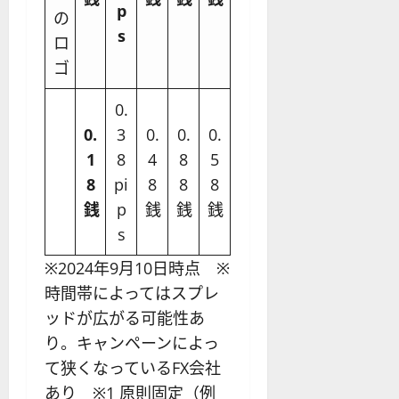
p
s
0.
0.
3
0.
0.
0.
1
8
4
8
5
8
pi
8
8
8
銭
p
銭
銭
銭
s
※2024年9月10日時点 ※
時間帯によってはスプレ
ッドが広がる可能性あ
り。キャンペーンによっ
て狭くなっているFX会社
あり ※1 原則固定（例