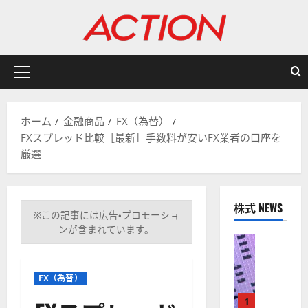
内
容
を
ス
キ
メ
ッ
イ
プ
ン
ホーム
金融商品
FX（為替）
メ
FXスプレッド比較［最新］手数料が安いFX業者の口座を
ニ
厳選
ュ
ー
株式 NEWS
※この記事には広告・プロモーショ
ンが含まれています。
株式
【
米
FX（為替）
国
株
1