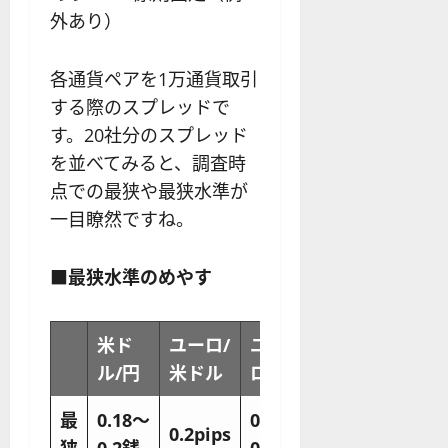
外あり）
各通貨ペアを1万通貨取引
する際のスプレッドで
す。20社分のスプレッド
を並べてみると、調査時
点での最狭や最狭水準が
一目瞭然ですね。
■最狭水準のめやす
米ド
ユーロ/
ユー
ポン
豪ド
ル/円
米ドル
ロ/円
ド/円
ル/円
最
0.18〜
0.38〜
0.2pips
0.6銭
0.4銭
狭
0.2銭
0.4銭