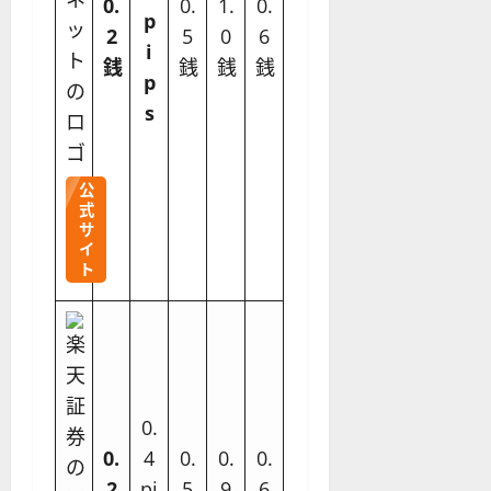
0.
0.
1.
0.
p
2
5
0
6
i
銭
銭
銭
銭
p
s
公
式
サ
イ
ト
0.
0.
4
0.
0.
0.
2
pi
5
9
6