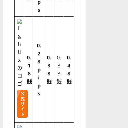
p
s
0.
2
0.
0.
0.
0.
8
1
3
8
4
p
8
8
8
8
i
銭
銭
銭
銭
p
s
公
式
サ
イ
ト