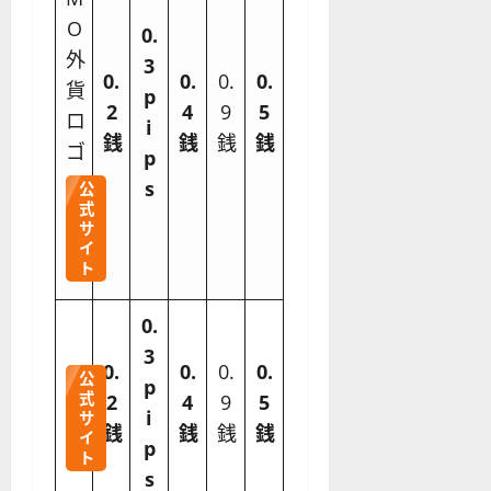
0.
3
0.
0.
0.
0.
p
2
4
9
5
i
銭
銭
銭
銭
p
s
公
式
サ
イ
ト
0.
3
0.
0.
0.
0.
公
p
式
2
4
9
5
i
サ
銭
銭
銭
銭
イ
p
ト
s