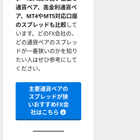
を
の
応
通貨ペア、高金利通貨ペ
わ
リ
業
ア、MT4やMT5対応口座
か
ス
者
り
ク
も
のスプレッドも比較
して
や
を
紹
います。どのFX会社の、
す
解
介
どの通貨ペアのスプレッ
く
説
解
ドが一番狭いのかを知り
2025-
説
06-
2025-
たい人はぜひ参考にして
02
06-
ください。
02
2025-
06-
04
主要通貨ペアの
スプレッドが狭
いおすすめFX会
社はこちら