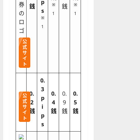
p
※
※
銭
銭
s
1
1
※
1
公
式
サ
イ
ト
0.
3
0.
0.
0.
0.
公
p
式
2
4
9
5
i
サ
銭
銭
銭
銭
イ
p
ト
s