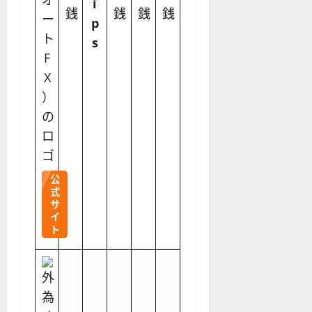
i
銭
銭
銭
銭
p
s
公
式
サ
イ
ト