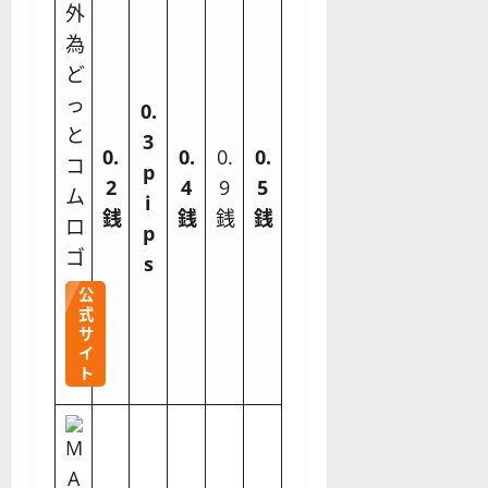
0.
3
0.
0.
0.
0.
p
2
4
9
5
i
銭
銭
銭
銭
p
s
公
式
サ
イ
ト