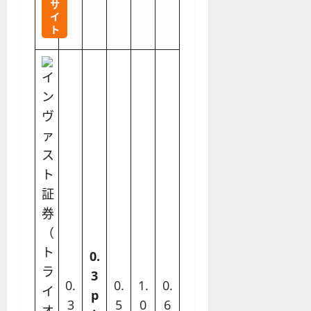
サ
イ
ト
0.
3
0.
0.
1.
0.
p
3
5
0
6