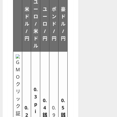
ユ
米
ー
ユ
ポ
豪
ド
ロ
ー
ン
ド
ル
/
ロ
ド
ル
/
米
/
/
/
円
ド
円
円
円
ル
0.
3
0.
0.
p
0.
4
0.
5
i
2
銭
9
銭