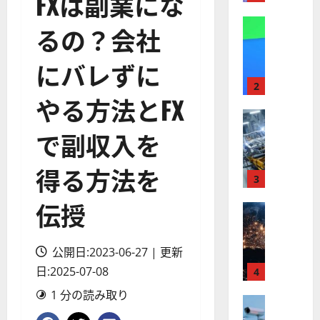
FXは副業にな
】
A
株式
るの？会社
【
I
米
メ
にバレずに
国
ガ
株
ト
2
やる方法とFX
】
レ
最
株式
ン
【
高
ド
で副収入を
米
値
の
国
更
波
得る方法を
株
新
3
に
】
続
乗
伝授
世
株式
く
る
【
界
ア
A
米
が
ル
S
公開日:2023-06-27 | 更新
国
ロ
フ
M
株
日:2025-07-08
ボ
4
ァ
L
】
テ
ベ
（
1 分の読み取り
ト
株式
ィ
ッ
A
【
ラ
ク