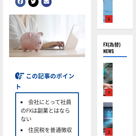
ト
S
米
ン
ス
（
M
国
プ
に
G
L
株
2
5
熱
O
）
】
.
視
O
。
公
0
線
G
今
共
下
。
L
後
FX(為替)
の
で
関
）
の
NEWS
安
良
連
。
株
全
好
の
ジ
価
守
な
FX（為替
厳
ェ
見
る
F
値
選
ミ
通
この記事のポイン
ア
X
動
4
ニ
し
ク
口
き
ト
銘
3
は
ソ
座
と
1
柄
好
？
ン
開
な
の
評
会社にとって社員
（
設
FX（為替
る
株
。
2026-
のFXは副業とはなら
至
A
の
宇
価
今
01-
高
X
審
ない
宙
見
後
14
の
O
査
・
通
の
住民税を普通徴収
F
N
基
2
防
し
株