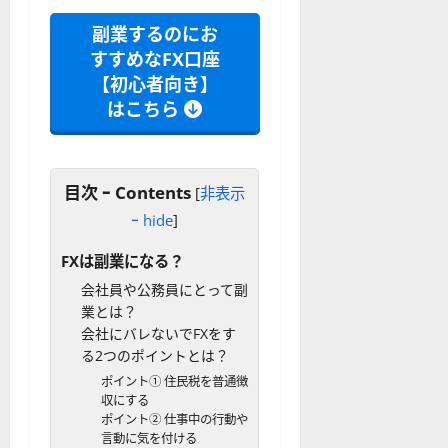
を
の
応
わ
リ
業
副業するのにお
か
ス
者
すすめなFX口座
り
ク
も
【初心者向き】
や
を
紹
はこちら
す
解
介
く
説
解
2025-
説
06-
2025-
目次 ｰ Contents
[
非表示
02
06-
ｰ hide
]
02
2025-
06-
FXは副業になる？
04
会社員や公務員にとって副
業とは？
会社にバレないでFXをす
る2つのポイントとは？
ポイント① 住民税を普通徴
収にする
ポイント② 仕事中の行動や
言動に気を付ける