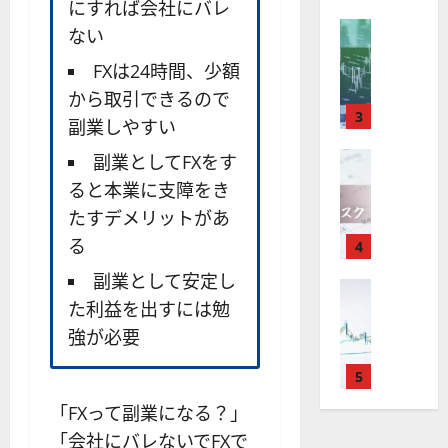
X
にすれば会社にバレ
）
準
衛
も
価
取
FX（為替
は
と
セ
ない
見
M
引
中
は
ク
通
2025-
FXは24時間、少額
T
＆
長
？
タ
し
12-
4
分
期
審
から取引できるので
ー
16
は
が
析
3
で
査
。
？
副業しやすい
使
ツ
投
内
注
え
FX（為替
ー
副業としてFXをす
資
容
目
2025-
F
る
ル
妙
や
銘
ると本業に支障をき
12-
X
お
を
味
落
柄
10
たすデメリットがあ
は
す
探
。
ち
5
年
る
す
4
そ
今
た
選
末
め
う
後
場
の
副業として安定し
年
FX（為替
F
！
の
合
株
F
た利益を出すには勉
始
X
無
株
の
価
X
に
会
料
強が必要
価
対
見
で
取
社
の
見
策
通
役
引
5
【
高
通
方
し
立
可
5
機
し
法
も
「FXって副業になる？」
つ
能
選
能
は
を
！
「会社にバレないでFXで
？
・
ツ