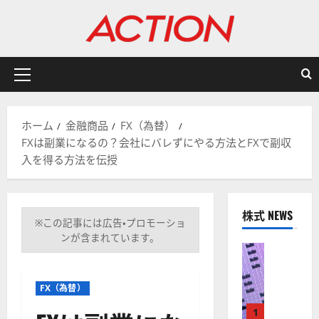
内
容
を
ス
キ
メ
ッ
イ
プ
ン
ホーム
金融商品
FX（為替）
メ
FXは副業になるの？会社にバレずにやる方法とFXで副収
ニ
入を得る方法を伝授
ュ
ー
株式 NEWS
※この記事には広告・プロモーショ
ンが含まれています。
株式
【
米
FX（為替）
国
株
1