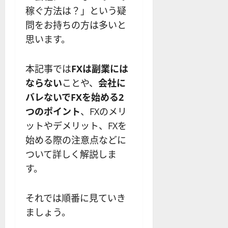
？
解
2025-
ロ
主
2
ー
稼ぐ方法は？」という疑
説
12-
ー
要
0
ル
16
問をお持ちの方は多いと
2025-
ソ
F
2
を
12-
2025-
思います。
ク
X
4
紹
16
06-
足
会
年
介
02
の
社
最
【
本記事では
FXは副業には
見
の
新
5
ならない
ことや、
会社に
方
営
版
＋
と
バレないでFXを始める2
業
】
3
チ
時
デ
選
つのポイント
、FXのメリ
ャ
間
モ
】
ットやデメリット、FXを
ー
、
ト
始める際の注意点などに
ト
年
レ
2025-
パ
末
ついて詳しく解説しま
ー
06-
タ
年
ド
02
す。
ー
始
や
ン
ト
M
の
それでは順番に見ていき
レ
T
種
ー
5
ましょう。
類
ド
対