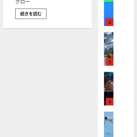
【
グロー
I
米
メ
グ
続きを読む
国
ガ
ロ
株
ト
ー
2
バ
】
レ
ル
最
X
株式
ン
SOCL
【
高
ド
～
米
ソ
値
の
ー
国
更
波
シ
ャ
株
新
3
に
ル
】
続
乗
メ
デ
世
株式
く
る
ィ
【
界
ア
ア
A
ETF
米
が
ル
S
の
国
ロ
評
フ
M
価
株
ボ
4
ァ
L
に
】
つ
テ
ベ
（
い
ト
株式
ィ
ッ
A
て
【
さ
ラ
ク
ト
S
ら
米
ン
ス
（
に
M
読
国
プ
に
G
L