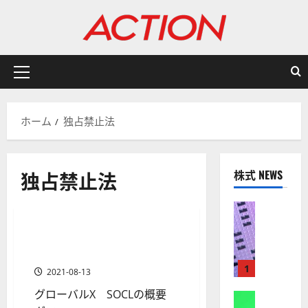
内
容
を
ス
キ
メ
ッ
イ
プ
ン
ホーム
独占禁止法
メ
ニ
ュ
独占禁止法
株式 NEWS
ー
ETF
金融商品
株式
【
米
グローバルX SOCL～ソーシ
1 分の読み取り
国
ャルメディアETFの評価
株
1
2021-08-13
】
グローバルX SOCLの概要
A
株式