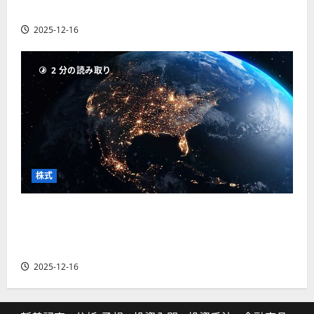
の厳選4銘柄の株価見通しも
2025-12-16
2 分の読み取り
株式
【米国株】トランプ2.0下で良好な値動きとなる
宇宙・防衛セクター。注目銘柄5選の株価見通し
も
2025-12-16