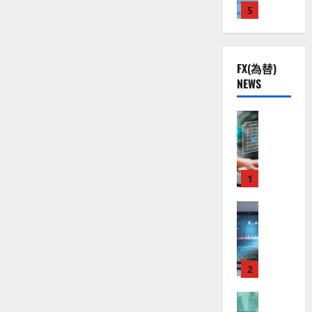
む
株
2
5
熱
O
）
】
.
視
O
。
公
0
線
G
今
共
下
。
L
後
FX(為替)
の
で
関
）
の
NEWS
安
良
連
。
株
全
好
の
ジ
価
守
な
FX（為替
厳
ェ
見
る
F
値
選
ミ
通
ア
X
動
4
ニ
し
ク
口
き
銘
3
は
ソ
座
と
1
柄
好
？
ン
開
な
の
評
（
設
FX（為替
る
株
。
2026-
至
A
の
宇
価
今
01-
高
X
審
宙
見
後
14
の
O
査
・
通
の
F
N
基
2
防
し
株
X
）
準
衛
も
価
取
FX（為替
は
と
セ
見