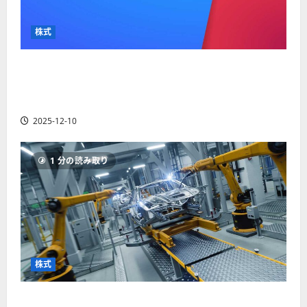
か
ス
者
り
ク
も
や
を
株式
紹
す
解
介
く
説
【米国株】最高値更新続くアルファベット
解
2025-
（GOOGL）。ジェミニ3好評。今後の株価見通し
説
06-
2025-
は？
02
06-
2025-12-10
02
2025-
06-
04
1 分の読み取り
株式
【米国株】世界がロボティクスに熱視線。関連