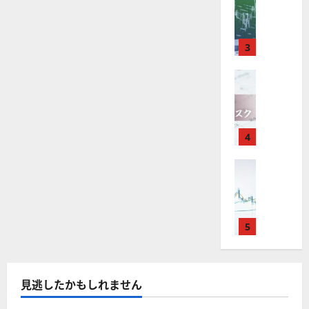
M
引
中
は
ク
通
2025-
T
＆
長
？
タ
し
12-
4
分
期
審
ー
16
は
が
析
3
で
査
。
？
使
ツ
投
内
注
え
FX（為替
ー
資
容
目
2025-
F
る
ル
妙
や
銘
12-
X
お
を
味
落
柄
10
は
す
探
。
ち
5
年
す
4
そ
今
た
選
末
め
う
後
場
の
年
FX（為替
F
！
の
合
株
F
始
X
無
株
の
価
X
に
会
料
価
対
見
で
取
社
の
見
策
通
役
引
5
【
高
通
方
し
立
可
5
機
し
法
も
つ
能
選
能
は
を
！
？
・
ツ
？
解
2025-
見逃したかもしれません
ロ
主
2
ー
説
12-
ー
要
0
ル
16
2025-