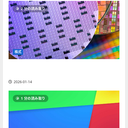
ソ
F
2
を
12-
2025-
ク
2 分の読み取り
X
4
紹
16
06-
足
会
年
介
02
の
社
最
【
見
の
新
5
方
営
版
＋
と
業
】
3
チ
時
デ
選
株式
ャ
間
モ
】
ー
、
ト
ト
【米国株】AIメガトレンドの波に乗る
年
レ
2025-
パ
末
ー
ASML（ASML）。今後の株価見通しは？
06-
タ
年
ド
02
2026-01-14
ー
始
や
ン
ト
M
の
レ
T
1 分の読み取り
種
ー
5
類
ド
対
を
の
応
わ
リ
業