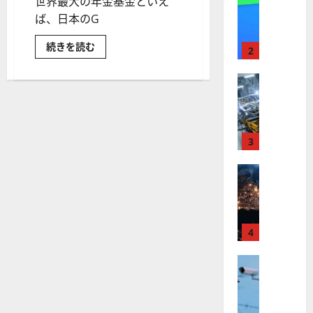
世界最大の年金基金といえ
【
I
米
ば、日本のG
メ
国
ガ
米
続きを読む
株
ト
2
国
】
レ
で
最
最
株式
ン
大
【
高
の
ド
年
米
値
の
金
国
基
更
波
金、
株
新
3
に
カ
ル
】
続
乗
パ
世
株式
く
る
ー
ス
【
界
ア
A
の
米
が
ル
運
S
用
国
ロ
フ
M
方
株
ボ
針
4
ァ
L
や
】
テ
ベ
（
ポ
ト
ー
株式
ィ
ッ
A
ト
【
ラ
ク
ト
S
フ
米
ォ
ン
ス
（
M
リ
国
プ
に
G
オ
L