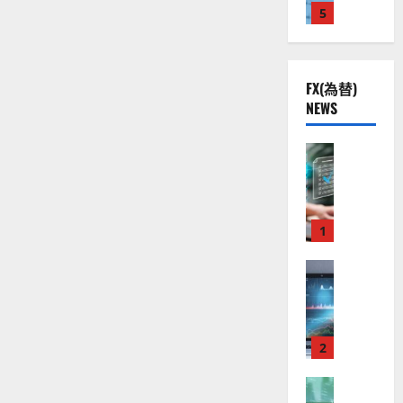
を
株
2
5
熱
O
）
知
】
.
視
る
O
。
に
公
0
線
G
今
つ
共
下
い
。
L
後
て
FX(為替)
の
で
関
）
の
さ
NEWS
安
ら
良
連
。
株
に
全
好
の
ジ
読
価
む
守
な
FX（為替
厳
ェ
見
る
F
値
選
ミ
通
ア
X
動
4
ニ
し
ク
口
き
銘
3
は
ソ
座
と
1
柄
好
？
ン
開
な
の
評
（
設
FX（為替
る
株
。
2026-
至
A
の
宇
価
今
01-
高
X
審
宙
見
後
14
の
O
査
・
通
の
F
N
基
2
防
し
株
X
）
準
衛
も
価
取
FX（為替
は
と
セ
見