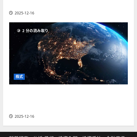
の厳選4銘柄の株価見通しも
2025-12-16
2 分の読み取り
株式
【米国株】トランプ2.0下で良好な値動きとなる
宇宙・防衛セクター。注目銘柄5選の株価見通し
も
2025-12-16