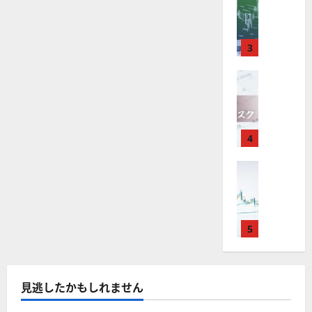
M
引
中
は
ク
通
2025-
T
＆
長
？
タ
し
12-
4
分
期
審
ー
16
は
が
析
3
で
査
。
？
使
ツ
投
内
注
え
FX（為替
ー
資
容
目
2025-
F
る
ル
妙
や
銘
12-
X
お
を
味
落
柄
10
は
す
探
。
ち
5
年
す
4
そ
今
た
選
末
め
う
後
場
の
年
FX（為替
F
！
の
合
株
F
始
X
無
株
の
価
X
に
会
料
価
対
見
で
取
社
の
見
策
通
役
引
5
【
高
通
方
し
立
可
5
機
し
法
も
つ
能
選
能
は
を
！
？
・
ツ
？
解
2025-
見逃したかもしれません
ロ
主
2
ー
説
12-
ー
要
0
ル
16
2025-