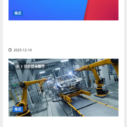
か
ス
者
り
ク
も
や
を
株式
紹
す
解
介
く
説
【米国株】最高値更新続くアルファベット
解
2025-
（GOOGL）。ジェミニ3好評。今後の株価見通し
説
06-
2025-
は？
02
06-
2025-12-10
02
2025-
06-
04
1 分の読み取り
株式
【米国株】世界がロボティクスに熱視線。関連