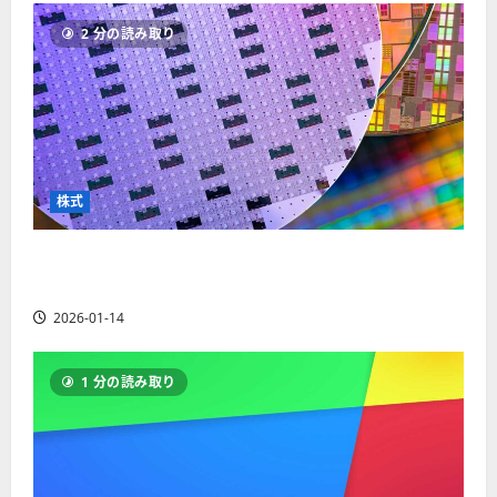
ソ
F
2
を
12-
2025-
ク
2 分の読み取り
X
4
紹
16
06-
足
会
年
介
02
の
社
最
【
見
の
新
5
方
営
版
＋
と
業
】
3
チ
時
デ
選
株式
ャ
間
モ
】
ー
、
ト
ト
【米国株】AIメガトレンドの波に乗る
年
レ
2025-
パ
末
ー
ASML（ASML）。今後の株価見通しは？
06-
タ
年
ド
02
2026-01-14
ー
始
や
ン
ト
M
の
レ
T
1 分の読み取り
種
ー
5
類
ド
対
を
の
応
わ
リ
業