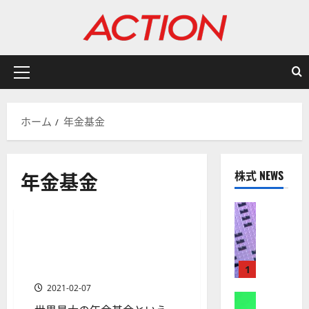
内
容
を
ス
キ
メ
ッ
イ
プ
ン
ホーム
年金基金
メ
ニ
ュ
年金基金
株式 NEWS
ー
有名投資家/ヘッジファンド/資産運用会社
株式
【
米
米国で最大の年金基金、カル
1 分の読み取り
国
パースの運用方針やポートフ
株
ォリオを知る
1
】
2021-02-07
A
株式