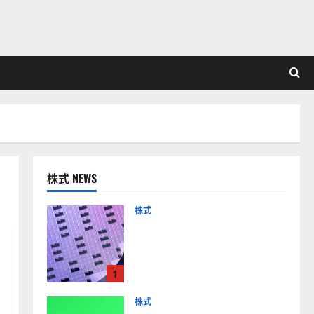
株式 NEWS
株式
【米国株】AIメガトレンド
の波に乗る
ASML（ASML）。今後の株
1
価見通しは？
2026-01-14
株式