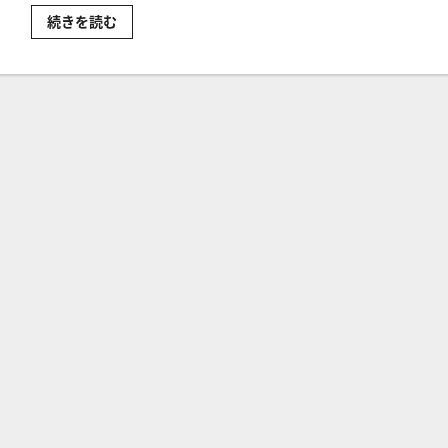
CFD
続きを読む
取
引
と
は？
CFD
取
引
初
心
者
入
門
に
つ
い
て
さ
ら
に
読
む