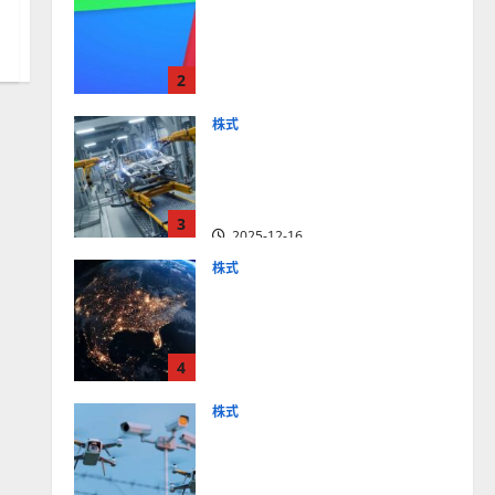
【米国株】最高値更新続く
アルファベット
（GOOGL）。ジェミニ3好
2
評。今後の株価見通しは？
2025-12-10
株式
【米国株】世界がロボティ
クスに熱視線。関連の厳選
4銘柄の株価見通しも
3
2025-12-16
株式
【米国株】トランプ2.0下
で良好な値動きとなる宇
宙・防衛セクター。注目銘
4
柄5選の株価見通しも
2025-12-16
株式
【米国株】公共の安全守る
アクソン（AXON）は中長
期で投資妙味。今後の株価