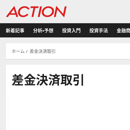
内
容
を
ス
新着記事
分析・予想
投資入門
投資手法
金融
キ
ッ
プ
ホーム
差金決済取引
差金決済取引
CFD
金融商品