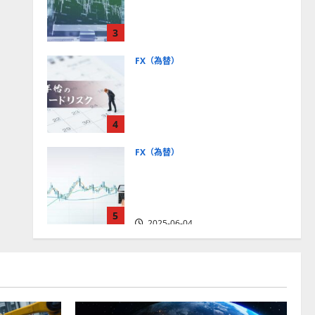
社【5選・2024年最新版】デ
モトレードやMT5対応業者
3
も紹介
2025-06-02
FX（為替）
FXは年末年始に取引可能？
主要FX会社の営業時間、年
末年始トレードのリスクを
4
解説
2025-06-02
FX（為替）
FXで役立つ！ローソク足の
見方とチャートパターンの
種類をわかりやすく解説
5
2025-06-04