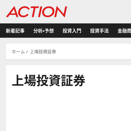
内
容
を
ス
新着記事
分析・予想
投資入門
投資手法
金融
キ
ッ
プ
ホーム
上場投資証券
上場投資証券
金融商品