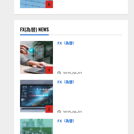
5
見通しは？
2025-12-16
FX(為替) NEWS
FX（為替）
FX口座開設の審査基準と
は？審査内容や落ちた場合
の対策方法を解説
1
2025-06-02
FX（為替）
至高のFX取引＆分析ツール
を探そう！無料の高機能ツ
ールを紹介【5＋3選】
2
2025-06-02
FX（為替）
MT4が使えるおすすめFX会