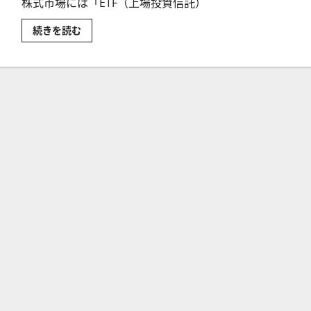
株式市場には「ETF（上場投資信託）
ETN
続きを読む
と
は？
ETN
の
特
徴
か
ら
ETF（上
場
投
資
信
託）
と
の
違
い
ま
で
解
説
に
つ
い
て
さ
ら