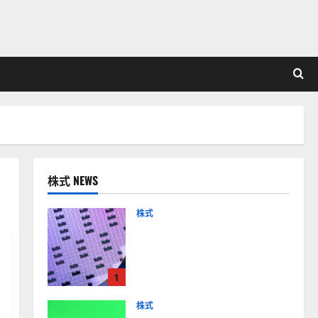
株式 NEWS
株式
【米国株】AIメガトレンド
の波に乗る
ASML（ASML）。今後の株
1
価見通しは？
2026-01-14
株式