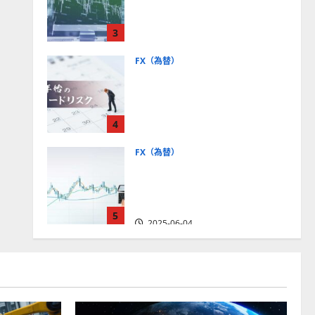
社【5選・2024年最新版】デ
モトレードやMT5対応業者
3
も紹介
2025-06-02
FX（為替）
FXは年末年始に取引可能？
主要FX会社の営業時間、年
末年始トレードのリスクを
4
解説
2025-06-02
FX（為替）
FXで役立つ！ローソク足の
見方とチャートパターンの
種類をわかりやすく解説
5
2025-06-04