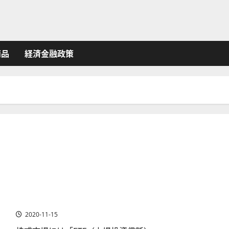
商品
経済金融政策
ETNとは？ETNの特徴からETF（上場投資信託）との違いま
で解説
2020-11-15