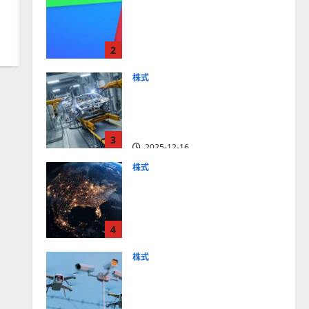
【米国株】最高値更新続く
アルファベット
（GOOGL）。ジェミニ3好
2
評。今後の株価見通しは？
2025-12-10
株式
【米国株】世界がロボティ
クスに熱視線。関連の厳選
4銘柄の株価見通しも
3
2025-12-16
株式
【米国株】トランプ2.0下
で良好な値動きとなる宇
宙・防衛セクター。注目銘
4
柄5選の株価見通しも
2025-12-16
株式
【米国株】公共の安全守る
アクソン（AXON）は中長
期で投資妙味。今後の株価