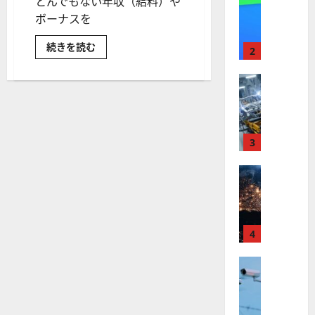
とんでもない年収（給料）や
【
I
米
ボーナスを
メ
国
ガ
稼
続きを読む
株
ト
2
ぎ
】
レ
ま
く
最
株式
ン
る！
【
高
ヘ
ド
ッ
米
値
の
ジ
国
フ
更
波
ァ
株
新
3
に
ン
ド
】
続
乗
や
世
株式
く
る
投
資
【
界
ア
A
銀
米
が
ル
行
S
の
国
ロ
フ
M
年
株
ボ
収
4
ァ
L
（給
】
テ
ベ
（
料）
ト
や
株式
ィ
ッ
A
ボ
【
ラ
ク
ト
S
ー
米
ナ
ン
ス
（
M
ス
国
プ
に
G
事
L