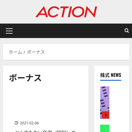
内
容
を
ス
キ
メ
ッ
イ
プ
ン
ホーム
ボーナス
メ
ニ
ュ
ボーナス
株式 NEWS
ー
有名投資家/ヘッジファンド/資産運用会社
株式
【
米
稼ぎまくる！ヘッジファンド
1 分の読み取り
国
や投資銀行の年収（給料）や
株
ボーナス事情
1
】
2021-02-06
A
株式