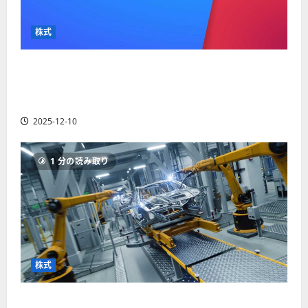
か
ス
者
り
ク
も
や
を
株式
紹
す
解
介
く
説
【米国株】最高値更新続くアルファベット
解
2025-
（GOOGL）。ジェミニ3好評。今後の株価見通し
説
06-
2025-
は？
02
06-
2025-12-10
02
2025-
06-
04
1 分の読み取り
株式
【米国株】世界がロボティクスに熱視線。関連