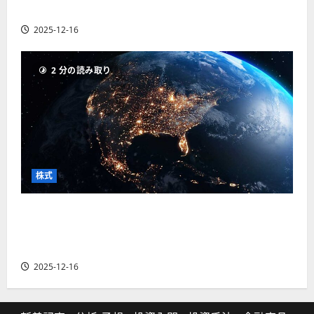
の厳選4銘柄の株価見通しも
2025-12-16
2 分の読み取り
株式
【米国株】トランプ2.0下で良好な値動きとなる
宇宙・防衛セクター。注目銘柄5選の株価見通し
も
2025-12-16