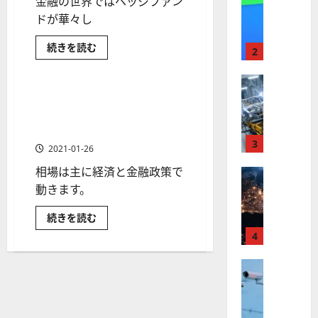
金融の世界ではヘッジファン
【
I
米
ドが華々し
メ
国
ガ
金
続きを読む
株
ト
2
融
過去の出来事
】
レ
界
の
最
株式
ン
上
【
高
位
ド
ブレグジット（EU離脱の是非
1 分の読み取り
に
米
値
の
を問う英国国民投票）と株価
君
国
臨
更
波
と為替相場への影響を知る
す
株
新
3
に
る
2021-01-26
世
】
続
乗
界
相場は主に経済と金融政策で
世
株式
く
る
の
メ
【
界
動きます。
ア
A
ガ
米
が
ル
バ
S
ン
ブ
続きを読む
国
ロ
フ
M
ク
レ
株
ボ
の
4
ァ
グ
L
資
ジ
】
テ
ベ
（
産
ッ
ト
額
株式
ィ
ト
ッ
A
や
（EU
【
ラ
ク
ト
S
時
離
米
価
ン
脱
ス
（
M
総
の
国
プ
に
G
額
L
是