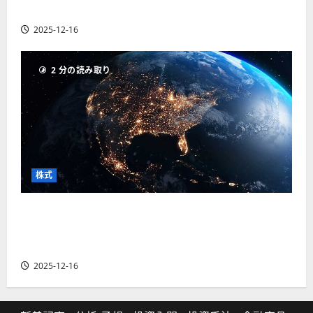
の厳選4銘柄の株価見通しも
2025-12-16
2 分の読み取り
株式
【米国株】トランプ2.0下で良好な値動きとなる
宇宙・防衛セクター。注目銘柄5選の株価見通し
も
2025-12-16