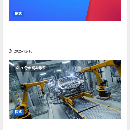
か
ス
者
り
ク
も
や
を
株式
紹
す
解
介
く
説
【米国株】最高値更新続くアルファベット
解
2025-
（GOOGL）。ジェミニ3好評。今後の株価見通し
説
06-
2025-
は？
02
06-
2025-12-10
02
2025-
06-
04
1 分の読み取り
株式
【米国株】世界がロボティクスに熱視線。関連