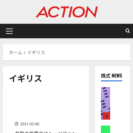
内
容
を
ス
キ
メ
ッ
イ
プ
ン
ホーム
イギリス
メ
ニ
ュ
イギリス
株式 NEWS
ー
有名投資家/ヘッジファンド/資産運用会社
株式
【
米
金融界の上位に君臨する世界
1 分の読み取り
国
のメガバンクの資産額や時価
株
総額を知る
1
】
2021-02-06
A
株式