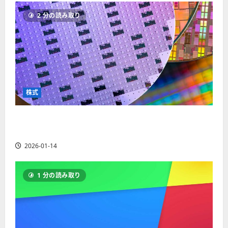
ソ
F
2
を
12-
2025-
ク
2 分の読み取り
X
4
紹
16
06-
足
会
年
介
02
の
社
最
【
見
の
新
5
方
営
版
＋
と
業
】
3
チ
時
デ
選
株式
ャ
間
モ
】
ー
、
ト
ト
【米国株】AIメガトレンドの波に乗る
年
レ
2025-
パ
末
ー
ASML（ASML）。今後の株価見通しは？
06-
タ
年
ド
02
2026-01-14
ー
始
や
ン
ト
M
の
レ
T
1 分の読み取り
種
ー
5
類
ド
対
を
の
応
わ
リ
業