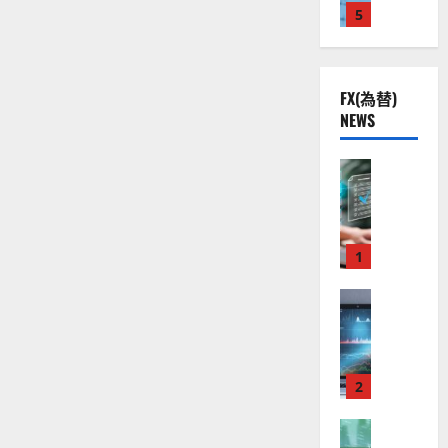
を
株
非
2
5
熱
O
）
知
を
】
.
視
る
O
問
。
に
う
公
0
線
G
今
つ
英
共
下
い
。
国
L
後
て
国
FX(為替)
の
で
関
）
の
さ
民
NEWS
安
ら
良
投
連
。
株
に
票）
全
好
の
ジ
読
価
と
む
守
株
な
FX（為替
厳
ェ
見
価
る
F
値
選
ミ
と
通
為
ア
X
動
4
ニ
し
替
ク
口
き
銘
相
3
は
場
ソ
座
と
1
柄
好
？
へ
ン
開
な
の
の
評
影
（
設
FX（為替
る
株
。
響
2026-
至
A
の
を
宇
価
今
01-
知
高
X
審
宙
見
後
る
14
の
に
O
査
・
通
の
つ
F
N
基
2
防
し
い
株
て
X
）
準
衛
も
価
さ
取
FX（為替
は
と
セ
ら
見
に