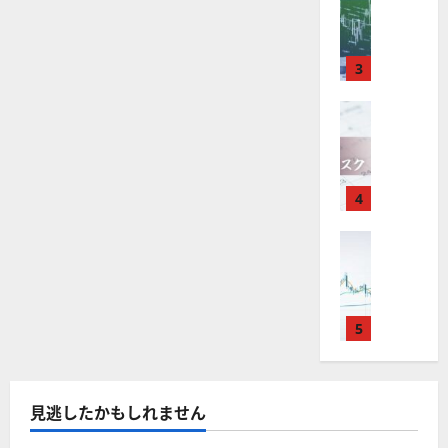
M
引
中
は
ク
通
読
2025-
T
＆
長
？
む
タ
し
12-
4
分
期
審
ー
16
は
が
析
3
で
査
。
？
使
ツ
投
内
注
え
FX（為替
ー
資
容
目
2025-
F
る
ル
妙
や
銘
12-
X
お
を
味
落
柄
10
は
す
探
。
ち
5
年
す
4
そ
今
た
選
末
め
う
後
場
の
年
FX（為替
F
！
の
合
株
F
始
X
無
株
の
価
X
に
会
料
価
対
見
で
取
社
の
見
策
通
役
引
5
【
高
通
方
し
立
可
5
機
し
法
も
つ
能
選
能
は
を
！
？
・
ツ
？
解
2025-
見逃したかもしれません
ロ
主
2
ー
説
12-
ー
要
0
ル
16
2025-