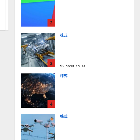
【米国株】最高値更新続く
アルファベット
（GOOGL）。ジェミニ3好
2
評。今後の株価見通しは？
2025-12-10
株式
【米国株】世界がロボティ
クスに熱視線。関連の厳選
4銘柄の株価見通しも
3
2025-12-16
株式
【米国株】トランプ2.0下
で良好な値動きとなる宇
宙・防衛セクター。注目銘
4
柄5選の株価見通しも
2025-12-16
株式
【米国株】公共の安全守る
アクソン（AXON）は中長
期で投資妙味。今後の株価