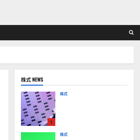
株式 NEWS
株式
【米国株】AIメガトレンド
の波に乗る
ASML（ASML）。今後の株
1
価見通しは？
2026-01-14
株式