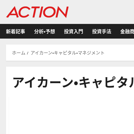
内
容
を
ス
新着記事
分析・予想
投資入門
投資手法
金融
キ
ッ
プ
ホーム
アイカーン・キャピタル・マネジメント
アイカーン・キャピタ
有名投資家/ヘッジファンド/資産運用会社