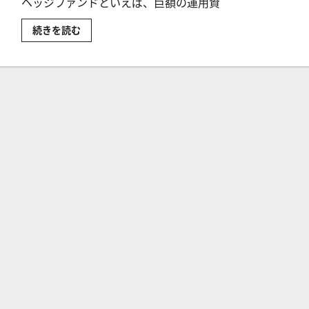
ヘッジファンドといえば、巨額の運用資
企
続きを読む
業
乗
っ
取
り
屋
の
異
名
を
持
つ
ア
ク
テ
ィ
ビ
ス
ト
フ
ァ
ン
ド
カ
ー
ル・
ア
イ