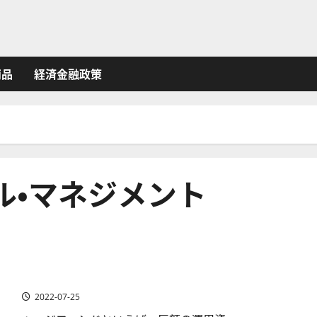
商品
経済金融政策
ル・マネジメント
企業乗っ取り屋の異名を持つアクティビストファンド カ
ール・アイカーンの成功を知る
2022-07-25