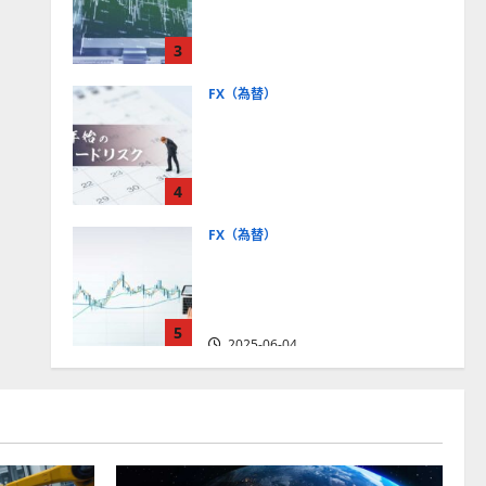
社【5選・2024年最新版】デ
モトレードやMT5対応業者
3
も紹介
2025-06-02
FX（為替）
FXは年末年始に取引可能？
主要FX会社の営業時間、年
末年始トレードのリスクを
4
解説
2025-06-02
FX（為替）
FXで役立つ！ローソク足の
見方とチャートパターンの
種類をわかりやすく解説
5
2025-06-04