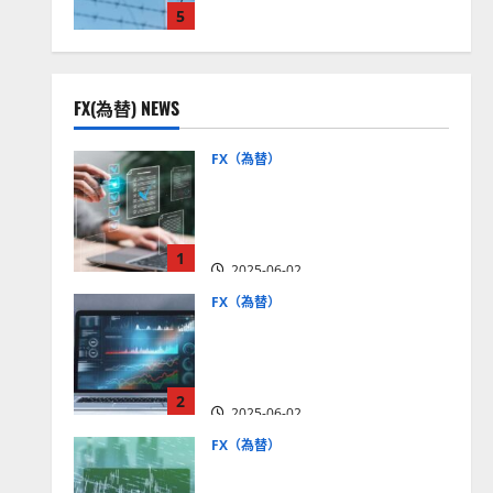
5
見通しは？
2025-12-16
FX(為替) NEWS
FX（為替）
FX口座開設の審査基準と
は？審査内容や落ちた場合
の対策方法を解説
1
2025-06-02
FX（為替）
至高のFX取引＆分析ツール
を探そう！無料の高機能ツ
ールを紹介【5＋3選】
2
2025-06-02
FX（為替）
MT4が使えるおすすめFX会