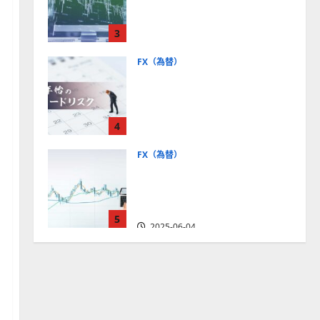
社【5選・2024年最新版】デ
モトレードやMT5対応業者
3
も紹介
2025-06-02
FX（為替）
FXは年末年始に取引可能？
主要FX会社の営業時間、年
末年始トレードのリスクを
4
解説
2025-06-02
FX（為替）
FXで役立つ！ローソク足の
見方とチャートパターンの
種類をわかりやすく解説
5
2025-06-04