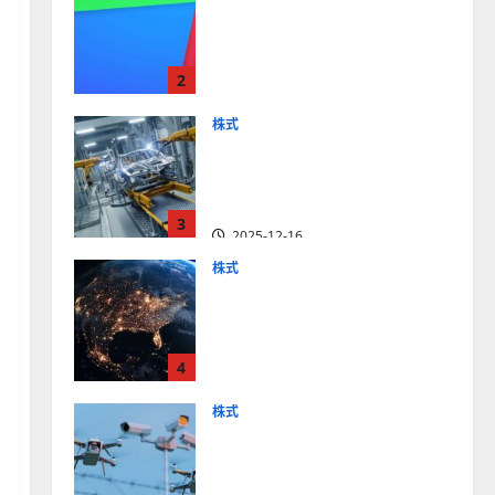
【米国株】最高値更新続く
アルファベット
（GOOGL）。ジェミニ3好
2
評。今後の株価見通しは？
2025-12-10
株式
【米国株】世界がロボティ
クスに熱視線。関連の厳選
4銘柄の株価見通しも
3
2025-12-16
株式
【米国株】トランプ2.0下
で良好な値動きとなる宇
宙・防衛セクター。注目銘
4
柄5選の株価見通しも
2025-12-16
株式
【米国株】公共の安全守る
アクソン（AXON）は中長
期で投資妙味。今後の株価