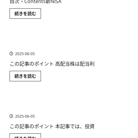
目次 ｰ Contents新NISA
MSCI、
続きを読む
世
界
株
指
数
【日本株】高配当株の選び方〜5分でわかる高配当株投
の
銘
資のメリット・デメリット
柄
入
2025-06-05
れ
替
この記事のポイント 高配当株は配当利
え。
注
目
【日
続きを読む
米
本
国
株】
株
高
3
配
選
当
の
【日本株】おすすめ銘柄の探し方5選〜投資目的別にお
株
ウ
の
すすめ銘柄も紹介
ォ
選
ー
び
2025-06-05
ル
方〜
街
5
の
この記事のポイント 本記事では、投資
分
株
で
価
わ