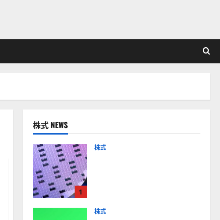
株式 NEWS
株式
【米国株】AIメガトレンド
の波に乗る
ASML（ASML）。今後の株
1
価見通しは？
2026-01-14
株式