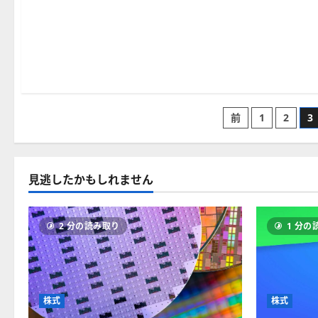
1 分の読み取り
投
前
1
2
3
稿
の
見逃したかもしれません
ペ
2 分の読み取り
1 分の
ー
ジ
送
株式
株式