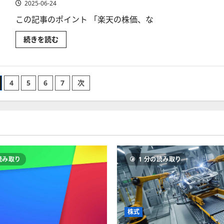
さ
野
2025-06-24
プ
ら
に
リ
に
投
を
この記事のポイント 「楽天の株価、な
読
資
徹
む
す
底
る！
解
楽
続きを読む
グ
説
天
ロ
に
の
ー
つ
株
バ
い
価
ル
て
は
X
さ
な
4
5
6
7
次
の
ら
ぜ
ETF
に
安
を
読
い
一
む
の
覧
か？
で
そ
解
の
説
理
に
由
つ
と
い
楽
読み取り
1 分の読み取り
て
天
さ
株
ら
の
に
将
読
来
む
性、
買
株式
い
ど