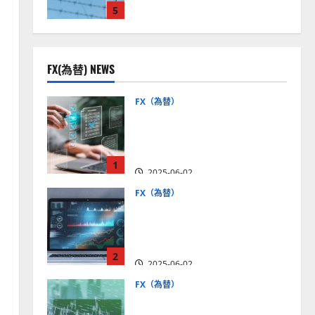
5
見通しは？
2025-12-16
FX(為替) NEWS
FX（為替）
FX口座開設の審査基準と
は？審査内容や落ちた場合
の対策方法を解説
1
2025-06-02
FX（為替）
至高のFX取引＆分析ツール
を探そう！無料の高機能ツ
ールを紹介【5＋3選】
2
2025-06-02
FX（為替）
MT4が使えるおすすめFX会