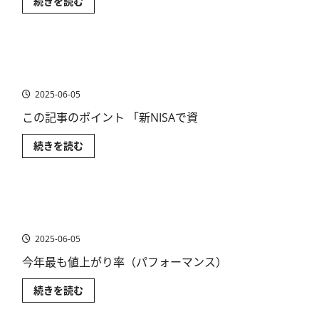
見
【日
続きを読む
か
通
本
る
し
株】
高
は？
お
配
に
す
当
つ
す
株
新NISAの利回りはどのくらい？つみたて投資枠利回りラ
い
め
投
て
銘
ンキング＆運用シミュレーション結果を公開
資
さ
柄
の
ら
の
2025-06-05
メ
に
探
リ
読
し
ッ
この記事のポイント 「新NISAで資
む
方
ト・
5
デ
選〜
メ
新
続きを読む
投
リ
NISA
資
ッ
の
目
ト
利
的
に
回
別
つ
り
に
[米国株] エネルギー関連株は値上がり率10％以上！おす
い
は
お
て
ど
すめETFも解説
す
さ
の
す
ら
く
2025-06-05
め
に
ら
銘
読
い？
柄
今年最も値上がり率（パフォーマンス）
む
つ
も
み
紹
た
介
[米
続きを読む
て
に
国
投
つ
株]
資