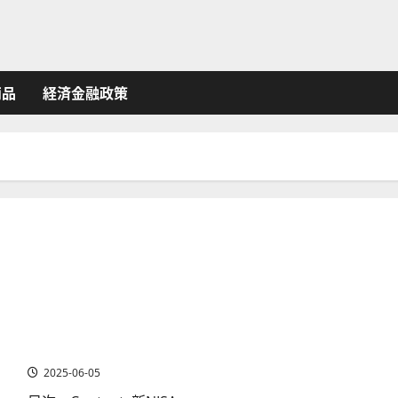
商品
経済金融政策
MSCI、世界株指数の銘柄入れ替え。注目米国株3選のウ
ォール街の株価見通しは？
2025-06-05