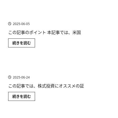
い
エ
枠
て
ネ
利
さ
ル
回
moomoo証券（ムームー証券）《口コミ･評判･手数料》
ら
ギ
り
に
ー
プロ級の投資情報アプリも魅力！
ラ
読
関
ン
む
連
2025-06-05
キ
株
ン
は
グ
この記事のポイント 本記事では、米国
値
＆
上
運
が
用
moomoo
続きを読む
り
シ
証
率
ミ
券
10％
ュ
（ム
以
レ
ー
上！
ー
ム
お
証券会社おすすめ口座比較ランキング！株初心者も迷わ
シ
ー
す
ョ
証
ない証券口座の選び方
す
ン
券）
め
結
《口
2025-06-24
ETF
果
コ
も
を
ミ･
解
この記事では、株式投資にオススメの証
公
評
説
開
判･
に
に
手
つ
証
続きを読む
つ
数
い
券
い
料》
て
会
て
プ
さ
社
さ
ロ
ら
お
ら
級
に
す
に
の