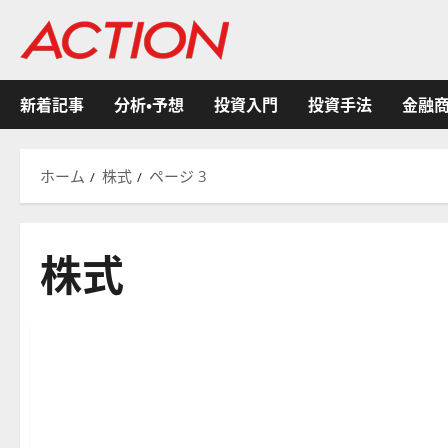
内
容
を
ス
新着記事
分析・予想
投資入門
投資手法
金融
キ
ッ
プ
ホーム
株式
ページ 3
株式
株式