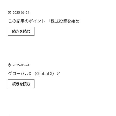
株アプリおすすめランキング［厳選］証券会社のスマホ
読
す
読
投
む
め
アプリを徹底解説
む
資
口
情
座
2025-06-24
報
比
ア
較
プ
この記事のポイント 「株式投資を始め
ラ
リ
ン
も
キ
魅
株
続きを読む
ン
力！
ア
グ！
に
プ
株
つ
リ
初
い
お
心
て
す
者
テーマ型ETFで成長分野に投資する！グローバルXのETFを
さ
す
も
ら
め
一覧で解説
迷
に
ラ
わ
読
ン
2025-06-24
な
む
キ
い
ン
証
グローバルX （Global X）と
グ
券
［厳
口
選］
座
テ
続きを読む
証
の
ー
券
選
マ
会
び
型
社
方
ETF
の
に
で
ス
楽天の株価はなぜ安いのか？その理由と楽天株の将来
つ
成
マ
い
長
性、買いどきを解説
ホ
て
分
ア