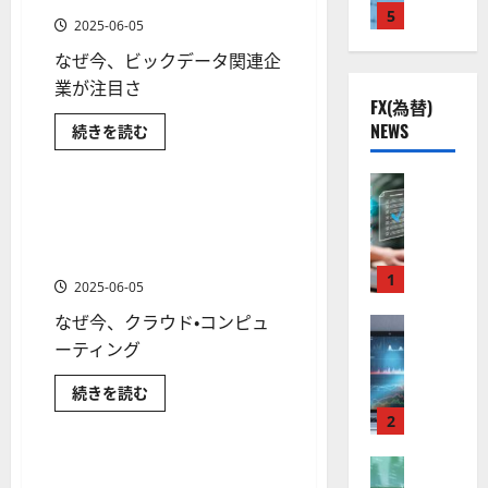
を
株
2
エ
5
熱
O
）
厳
2025-06-05
ヌ
】
.
視
選
O
。
ビ
に
なぜ今、ビックデータ関連企
公
デ
0
線
G
今
つ
ィ
共
下
業が注目さ
い
。
L
ア
後
て
FX(為替)
を
の
で
関
）
の
さ
筆
NEWS
[最
続きを読む
安
ら
良
連
頭
。
株
新]
に
に
全
マーケット情報
好
の
ビ
ジ
読
価
大
ッ
む
守
な
型
FX（為替
厳
ェ
見
ク
ハ
る
F
値
デ
選
[米国株] 生成AIの拡大で急成
ミ
通
イ
6 分の読み取り
ー
ア
X
テ
動
4
長するクラウド関連銘柄とク
ニ
し
タ
ク
ク
口
関
き
銘
ラウドETF
3
株
は
連
が
ソ
座
と
1
柄
好
の
？
2025-06-05
け
米
ン
開
な
の
ん
評
国
引
なぜ今、クラウド・コンピュ
（
設
FX（為替
る
株
株
。
す
2026-
銘
至
A
の
ーティング
宇
る
価
今
柄
01-
展
高
X
審
宙
と
見
後
開
14
ETF
[米
続きを読む
の
O
査
に
・
通
の
に
国
変
F
マーケット情報
N
基
つ
2
防
株]
し
株
わ
い
生
X
り
）
準
衛
も
価
て
成
な
取
さ
FX（為替
は
と
AI
セ
サイバーセキュリティ関連の
し？
見
3 分の読み取り
ら
の
注