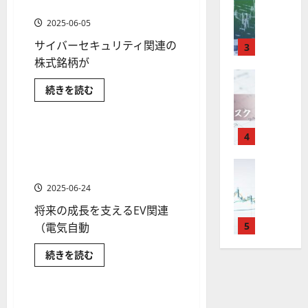
M
引
中
は
ク
おすすめ米国株銘柄とETF
に
通
拡
2025-
目
T
読
＆
大
長
？
タ
5
し
12-
2025-06-05
む
で
銘
4
分
期
審
ー
急
16
は
柄
サイバーセキュリティ関連の
が
成
析
3
で
査
の
。
？
長
株
使
ツ
株式銘柄が
投
内
注
す
価
る
え
FX（為替
ー
見
資
容
目
ク
2025-
通
F
サ
続きを読む
る
ル
妙
や
ラ
銘
し
イ
12-
ウ
X
お
マーケット情報
も
を
味
落
バ
柄
ド
10
に
ー
は
す
探
関
。
ち
5
つ
セ
連
年
い
す
4
そ
キ
今
た
米国と中国の電気自動車とEV
選
銘
2 分の読み取り
て
ュ
末
め
柄
う
後
場
関連企業の株価・将来性を分
さ
の
リ
と
ら
年
FX（為替
F
テ
！
の
合
析
株
ク
に
ィ
F
始
ラ
X
無
読
株
の
価
関
2025-06-24
ウ
む
X
に
連
会
料
価
対
ド
見
の
で
ETF
将来の成長を支えるEV関連
取
社
の
見
策
お
通
に
役
す
引
5
【
（電気自動
高
つ
通
方
し
す
い
立
可
5
機
め
し
法
も
て
米
つ
米
続きを読む
能
選
さ
能
は
を
国
国
ら
！
？
マーケット情報
・
株
ツ
と
？
解
に
2025-
銘
中
ロ
主
読
2
ー
説
柄
国
12-
む
ー
要
と
0
の
ル
［米国株］成長株の筆頭！AI
16
5 分の読み取り
2025-