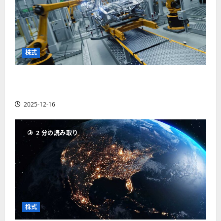
株式
【米国株】世界がロボティクスに熱視線。関連
の厳選4銘柄の株価見通しも
2025-12-16
2 分の読み取り
株式