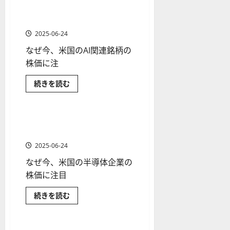
ETF
電
ソ
F
2
を
関連銘柄とETFをわかりやす
に
気
12-
2025-
ク
つ
X
自
4
紹
く解説
16
06-
い
動
足
会
年
介
て
車
02
2025-06-24
さ
の
と
社
最
【
ら
EV
なぜ今、米国のAI関連銘柄の
見
の
新
に
5
関
読
連
方
営
株価に注
版
＋
む
企
と
業
】
業
3
の
［米
続きを読む
チ
時
デ
選
株
国
ャ
マーケット情報
間
価・
モ
株］
】
将
成
ー
、
ト
来
長
ト
性
年
株
レ
［米国株］半導体株でおすす
2 分の読み取り
2025-
を
の
パ
末
ー
めの関連銘柄とETFの一覧
分
筆
06-
析
タ
頭！
年
ド
02
2025-06-24
に
AI
ー
始
や
つ
関
い
なぜ今、米国の半導体企業の
連
ン
ト
M
て
銘
の
株価に注目
レ
さ
T
柄
ら
と
種
ー
5
に
ETF
［米
続きを読む
類
読
ド
を
対
国
む
わ
マーケット情報
を
の
株］
応
か
半
わ
り
リ
業
導
や