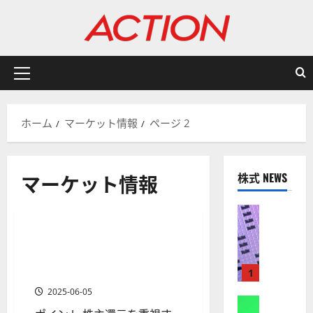
内
容
を
ス
キ
メ
ッ
イ
プ
ン
ホーム
マーケット情報
ページ 2
メ
ニ
ュ
マーケット情報
株式 NEWS
ー
マーケット情報
株式
【
米
配当重視で選ぶ米国株5選！
1 分の読み取り
国
高配当、連続増配、配当貴
株
族・配当王銘柄を厳選
1
】
2025-06-05
A
株式