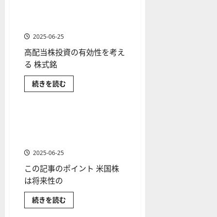
か
体
ス
高配当狙いでは個別株と高配
者
す
1 分の読み取り
株
く
り
ク
当ETFのどちらを選ぶべき
も
で
解
お
や
を
か？
紹
説
す
に
す
解
介
す
2025-06-25
つ
め
く
説
い
の
て
高配当株投資の有効性を考え
解
関
さ
2025-
連
る 株式銘
説
ら
06-
2025-
銘
に
柄
02
06-
読
と
高
続きを読む
む
02
2025-
ETF
配
マーケット情報
の
当
06-
一
狙
04
覧
い
に
で
米国株おすすめ銘柄8選＋
2 分の読み取り
つ
は
ETF2選［最新］米国株向き証
い
個
て
別
券会社も紹介
さ
株
ら
と
2025-06-25
に
高
読
配
この記事のポイント 米国株
む
当
ETF
は将来性の
の
ど
ち
米
続きを読む
ら
国
を
株