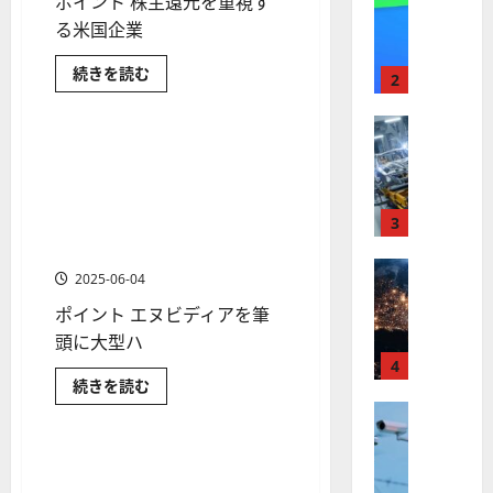
ポイント 株主還元を重視す
【
I
米
る米国企業
メ
国
ガ
配
続きを読む
株
ト
2
当
マーケット情報
】
レ
重
視
最
株式
ン
で
【
高
選
ド
米国株（アメリカ株）エヌビ
1 分の読み取り
ぶ
米
値
の
ディアを筆頭に大型ハイテク
米
国
国
更
波
株がけん引する展開に変わり
株
株
新
3
に
なし？注目5銘柄の株価見通
5
選！
】
続
乗
しも
高
世
株式
く
る
配
2025-06-04
当、
【
界
ア
A
連
ポイント エヌビディアを筆
米
が
ル
続
S
増
国
ロ
頭に大型ハ
フ
M
配、
株
ボ
配
4
ァ
L
当
米
続きを読む
】
テ
ベ
（
貴
国
ト
マーケット情報
族・
株式
ィ
ッ
株
A
配
（ア
【
ラ
ク
ト
S
当
メ
米
王
ン
ス
リ
（
[最新] ビックデータ関連の米
M
4 分の読み取り
銘
カ
国
プ
に
G
国株銘柄とETF
柄
L
株）