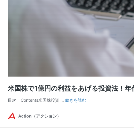
米国株で1億円の利益をあげる投資法！年
米
目次 ｰ Contents米国株投資 …
続きを読む
国
株
Action（アクション）
で
1
億