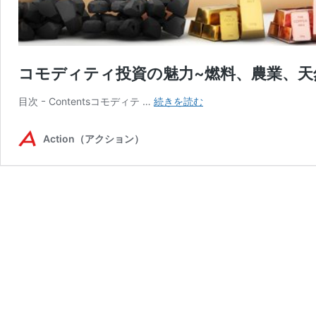
コモディティ投資の魅力~燃料、農業、天
コ
目次 ｰ Contentsコモディテ …
続きを読む
モ
デ
Action（アクション）
ィ
テ
ィ
投
資
の
魅
力
~
燃
料、
農